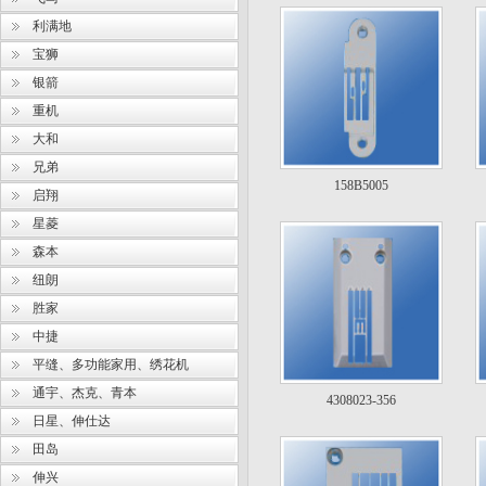
利满地
宝狮
银箭
重机
大和
兄弟
158B5005
启翔
星菱
森本
纽朗
胜家
中捷
平缝、多功能家用、绣花机
通宇、杰克、青本
4308023-356
日星、伸仕达
田岛
伸兴