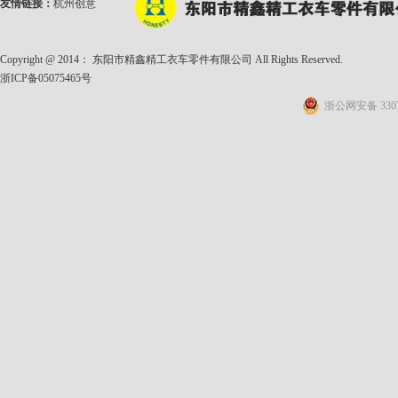
友情链接：
杭州创意
Copyright @ 2014： 东阳市精鑫精工衣车零件有限公司 All Rights Reserved.
浙ICP备05075465号
浙公网安备 3307