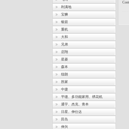
Cont
利满地
宝狮
银箭
重机
大和
兄弟
启翔
星菱
森本
纽朗
胜家
中捷
平缝、多功能家用、绣花机
通宇、杰克、青本
日星、伸仕达
田岛
伸兴