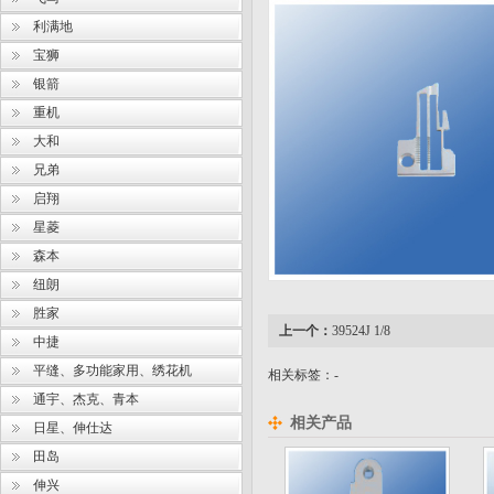
利满地
宝狮
银箭
重机
大和
兄弟
启翔
星菱
森本
纽朗
胜家
上一个：
39524J 1/8
中捷
平缝、多功能家用、绣花机
相关标签：-
通宇、杰克、青本
相关产品
日星、伸仕达
田岛
伸兴